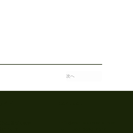
次へ
ガイド
Contact
info@applepockets.com
引法に基づく表示
Tel: 050-3590-7517
品について