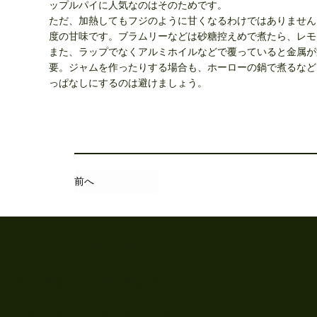
ップルパイに人気なのはそのためです。
ただ、加熱してもフジのように甘くなるわけではありません
度の甘味です。ブラムリーなどは砂糖控えめで煮たら、レモ
また、ラップでなくアルミホイルなどで覆っていると金属が
要。ジャムを作ったりする場合も、ホーローの鍋で煮るなど
っぱなしにするのは避けましょう。
前へ
Quick 
​毎月届くLINEクーポン！
友だち登録すると、毎月新着情報とお
Home
得なクーポンが届きます。
Our Story
店舗取り置きのご予約や問い合わせも