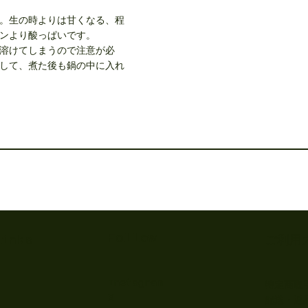
。生の時よりは甘くなる、程
ンより酸っぱいです。
溶けてしまうので注意が必
して、煮た後も鍋の中に入れ
Follow
Links
ご利用
Instagram
特定商取
X
配送・返