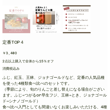
定番TOP４
価
￥3,480
格
2点以上購入で全体から15％オフ
消費税込み
ふじ、紅玉、王林、ジョナゴールドなど、定番の人気品種
を使った4種類食べ比べのセットです。
（季節により、旬のりんごと差し替えになる場合がござい
ます。ふじ⇒つがるor早生フジ、王林⇒とき、ジョナゴール
ド⇒シナノゴールド）
食べ比べ入門としても間違いなくお楽しみいただける、4種