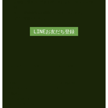
店舗取り置きのご予約や問い合わせもLINEからが便
利！
​また、登録者限定の通販セールもございます。
​ぜひご登録ください。
LINEお友だち登録
Quick Links
Follow
Home
Instagram
Our Story
X
千駄木店
LINE
Applepedia
Online Store