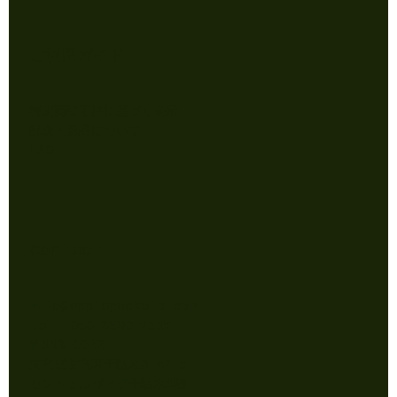
ご利用ガイド
特定商取引法に基づく表示
配送・返品について
FAQ
Contact
info@applepockets.com
Tel: 050-3590-7517
〒113-0022
東京都文京区千駄木3-42-5
セントラルヴィラ千駄木1階