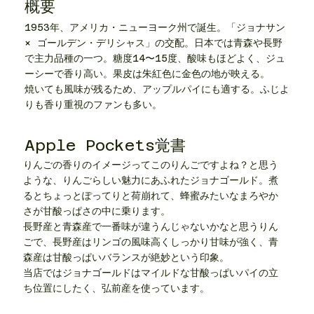
​概要
1953年、アメリカ・ニューヨーク州で誕生。「ジョナサン
× ゴールデン・デリシャス」の交配。日本では青森や長野
で主力品種の一つ。糖度14〜15度、酸味もほどよく、ジュ
ーシーで香り高い。果皮は朱紅色に金色の地が映える。
焼いても風味が残るため、アップルパイにも適する。ふじよ
りも香り重視のファンも多い。
Apple Pockets覚書
りんごの香りのイメージってこのりんごですよね？と思う
ような、りんごらしい魅力にあふれたジョナゴールド。煮
るとちょっとぽってりと荷崩れて、蜂蜜みたいなまろやか
さが甘酸っぱさの中に乗ります。
長野産と青森産で一番味が違うんじゃないかなと思うりん
ごで、長野産はリンゴの風味高くしっかり甘味が強く、青
森産は甘酸っぱいバランスが絶妙という印象。
当店ではジョナゴールドはマイルドな甘酸っぱいパイの立
ち位置にしたく、弘前産を使っています。