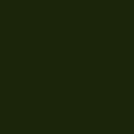
特定商取引法に基づく表示
配送・返品について
FAQ
Contact
info@applepockets.com
Tel: 050-3590-7517
〒113-0022
東京都文京区千駄木3-42-5
セントラルヴィラ千駄木1階
水木定休日（10-12月木のみ）
11:00am - 18:00pm
​（完売時閉店）