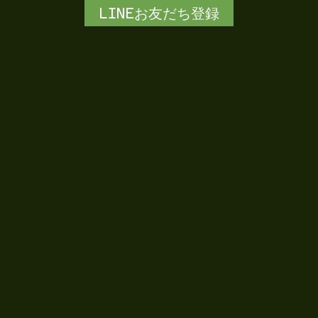
LINEお友だち登録
Quick Links
Follow
Home
Instagram
Our Story
X
千駄木店
LINE
Applepedia
Online Store
ご利用ガイド