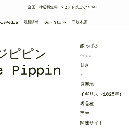
​全国一律送料無料 2セット以上で15％OFF
最新情報
千駄木店
plePedia
Our Story
酸っぱさ
ジピピン
☆☆☆☆
甘さ
e Pippin
☆
原産地
イギリス（1825年）
親品種
実生
関連サイト