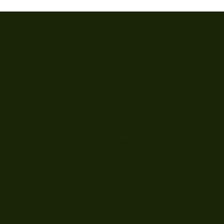
ガイド
Contact
info@applepockets.com
引法に基づく表示
Tel: 050-3590-7517
品について
〒113-0022
東京都文京区千駄木3-42-5
セントラルヴィラ千駄木1階
水木定休日（10-12月木のみ）
11:00am - 18:00pm
​（完売時閉店）