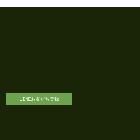
Quick 
​毎月届くLINEクーポン！
友だち登録すると、毎月新着情報とお
Home
得なクーポンが届きます。
Our Story
店舗取り置きのご予約や問い合わせも
千駄木店
LINEからが便利！
Applepedi
​また、登録者限定の通販セールもござ
Online St
います。
​ぜひご登録ください。
LINEお友だち登録