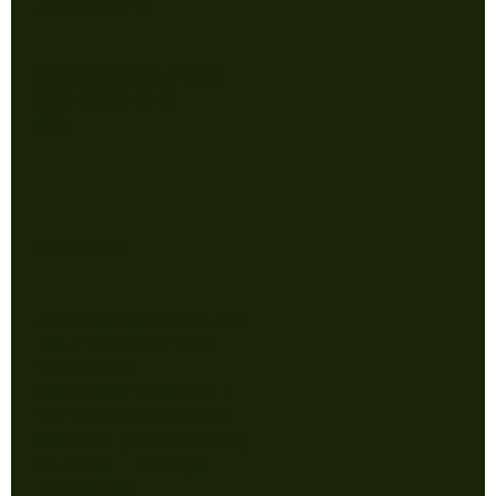
ご利用ガイド
特定商取引法に基づく表示
配送・返品について
FAQ
Contact
info@applepockets.com
Tel: 050-3590-7517
〒113-0022
東京都文京区千駄木3-42-5
セントラルヴィラ千駄木1階
水木定休日（10-12月木のみ）
11:00am - 18:00pm
​（完売時閉店）