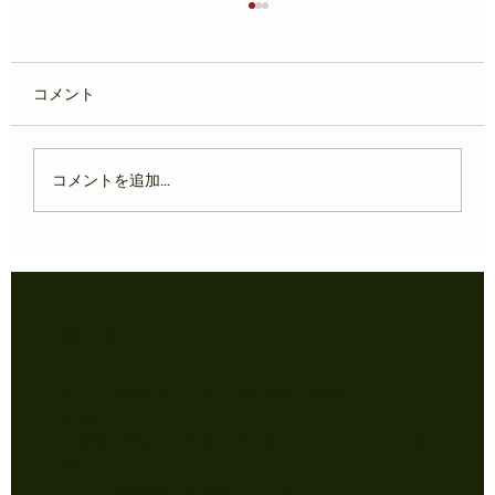
コメント
コメントを追加…
7/10まで‼️ 夏ギフトクーポン配布中
​毎月届くLINEクーポン！
友だち登録すると、毎月新着情報とお得なクーポン
が届きます。
店舗取り置きのご予約や問い合わせもLINEからが便
利！
​また、登録者限定の通販セールもございます。