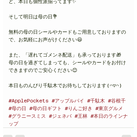
ど、本日も個性派揃ってます✨
そして明日は母の日💐
無料の母の日シールやカードもご用意しておりますの
で、お気軽にお声がけください😃
また、「遅れてゴメンネ配送」も承っております🎁
母の日を過ぎてしまっても、シールやカードをお付け
できますのでご安心ください😊
本日ものんびり千駄木でお待ちしております(⌒▽⌒)
#ApplePockets
#アップルパイ
#千駄木
#谷根千
#母の日
#母の日ギフト
#りんご好き
#東京グルメ
#グラニースミス
#ジェネバ
#王林
#本日のラインナ
ップ