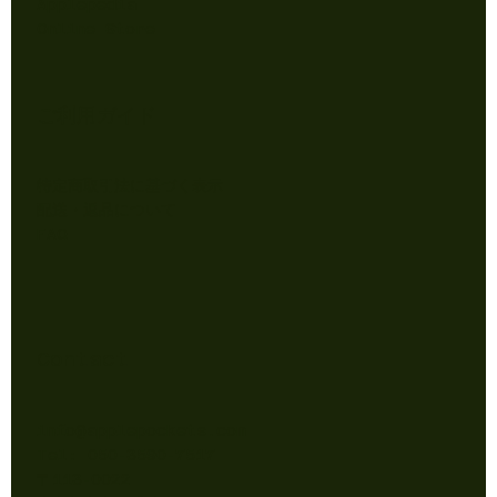
Applepedia
Online Store
ご利用ガイド
特定商取引法に基づく表示
配送・返品について
FAQ
Contact
info@applepockets.com
Tel: 050-3590-7517
〒113-0022