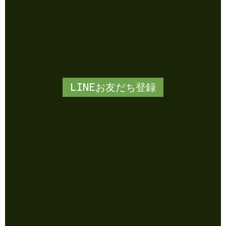
友だち登録すると、毎月新着情報とお得なクーポン
が届きます。
店舗取り置きのご予約や問い合わせもLINEからが便
利！
​また、登録者限定の通販セールもございます。
​ぜひご登録ください。
LINEお友だち登録
Quick Links
Follow
Home
Instagram
Our Story
X
千駄木店
LINE