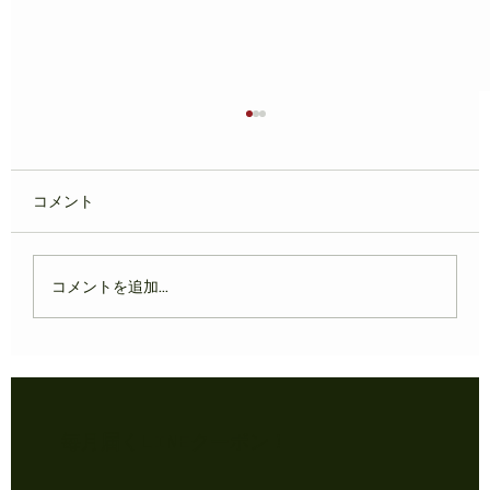
コメント
コメントを追加…
7/10まで‼️ 夏ギフトクーポン配布中
​毎月届くLINEクーポン！