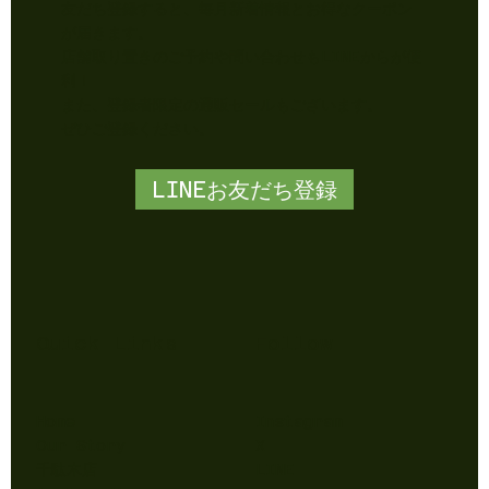
て知られる「カルヴィルブラン」も登場！ タルトタタン風に焦が
しを入れ、香ばしい風味の中に、スッキリとしつつも濃厚なりんご
の後味が際立つ一品です✨ ローズ色の果肉が美しい「紅の夢」、
子のようなフルーティーな香りが魅力の「アニーエリザベス」な
​毎月届くLINEクーポン！
ど、個性豊かな品種も揃っています☺️ ―― 本日のラインナップ ――
・ふじ ・シナノゴールド ・紅玉 ・紅の夢 ・カルヴィルブラン
・王林 ・アニーエリザベス ――――――――――――― 🍎 父の日クーポン
友だち登録すると、毎月新着情報とお得なクーポン
配信中！ 6月21日は父の日👔✨ 実はApple Pocketsは男性の
が届きます。
客様のリピーターがとても多いお店です。 今年の贈り物にアップ
店舗取り置きのご予約や問い合わせもLINEからが便
ルパイはいかがでしょうか🎁 ＼父の日限定クーポ
利！
​また、登録者限定の通販セールもございます。
​ぜひご登録ください。
LINEお友だち登録
Quick Links
Follow