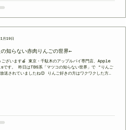
･ω･`)💦 じぴこが非情に弾き出した剥きづらさ指数 ねえ？？
ル？？？((((；ﾟДﾟ))))))) そうだと思ってたけど、どう
と？？？（絶叫） 追加説明を要求したところ 🍏【世界的事
ルヴィルブランは“世界中で嫌われている”】 ✔ プロのパティ
NSで「Calville Hell」と呼ぶ ✔ タルトタタン専用なの
理が地獄 ✔ 皮硬い・形悪い・ピーラー滑らない ✔ でも味は神
使
11月19日
たの知らない赤肉りんごの世界←
ございます🍎 東京・千駄木のアップルパイ専門店、Apple
etsです。 昨日はTBS系「マツコの知らない世界」で “りんご
が放送されていましたね😌 りんご好きの方はワクワクした方も
たのでは。 そんなタイミングで、今日はちょうど番組でも名前
った赤肉種「炎舞（えんぶ）」が店頭に並びます🍎✨ 🍷赤肉り
は？ 果肉に赤い色素（アントシアニン）を含む、個性的なりん
称です。 見た目の華やかさだけでなく、香り・酸味・食感ま
通のりんごとはまったく別物”の世界が広がります。 当店でも
らパイにしている赤肉系は 紅の夢／ルビースイート／ジェネバ
🆕（※系統による） など。 ブランドりんごとして注目が高ま
した⤴️ 🍓赤肉りんごの魅力 ✨ ① 断面が鮮やかなピンク〜赤
ットした瞬間の色の美しさが圧倒的。 スイーツや焼き菓子にし