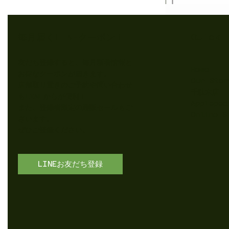
Quick 
​毎月届くLINEクーポン！
友だち登録すると、毎月新着情報と
Home
お得なクーポンが届きます。
Our Stor
店舗取り置きのご予約や問い合わせ
千駄木店
もLINEからが便利！
Appleped
​また、登録者限定の通販セールもご
Online S
ざいます。
​ぜひご登録ください。
LINEお友だち登録