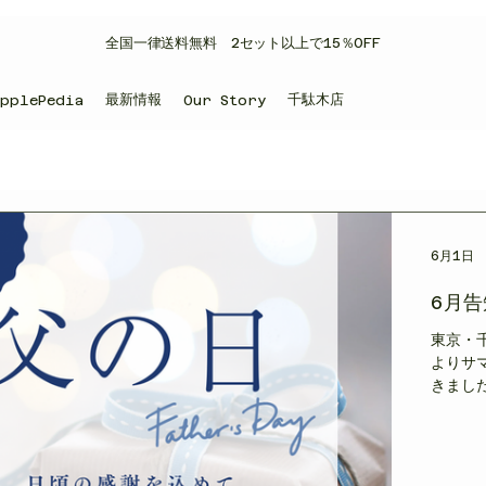
​全国一律送料無料 2セット以上で15％OFF
最新情報
千駄木店
ApplePedia
Our Story
6月1日
6月告
東京・千
よりサマ
きまし
的涼し
🍎
ルヴィ
風味の