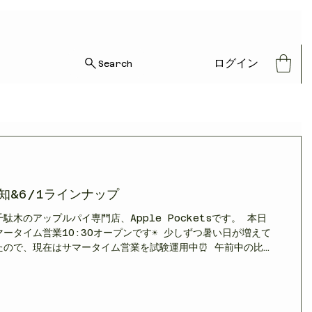
ログイン
Search
知&6/1ラインナップ
駄木のアップルパイ専門店、Apple Pocketsです。 本日
ータイム営業10:30オープンです☀️ 少しずつ暑い日が増えて
たので、現在はサマータイム営業を試験運用中⏰ 午前中の比較
い時間帯にぜひご利用ください😊 本日のラインナップは7種類
 今日はフランスでタルトタタンの定番りんごとして知られる「カ
ルブラン」も登場！ タルトタタン風に焦がしを入れ、香ばしい
中に、スッキリとしつつも濃厚なりんごの後味が際立つ一品で