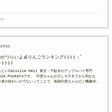
ローズ色の果肉が美しい「紅の夢」、杏子のようなフルーティー
が魅力の「アニーエリザベス」など、個性豊かな品種も揃って
️ ―― 本日のラインナップ ―― ・ふじ ・シナノゴールド ・紅
紅の夢 ・カルヴィルブラン ・王林 ・アニーエリザベス
――――――――― 🍎 父の日クーポン配信中！ 6月21日は父の日👔✨
ple Pocketsは男性のお客様のリピーターがとても多いお店
 今年の贈り物にアップルパイはいかがでしょうか🎁 ＼父の日
ーポ
12月3日
がつらいよ🍏りんごランキング((((；ﾟ
)))))
といCalville Hell 東京・千駄木のアップルパイ専門
ple Pocketsです。 印度ちゃんが少しモサきてから剥かな
本来の味わいがでないってことで、毎朝印度ちゃんのご機嫌伺
がら、卵育ててる小学生状態のテンチョです。 しかし、 「も
くるとりんごの皮マジむき大変ですよ💦」 というパートさんの
指摘を受けました。 確かにちょっとでもモサってくると紅玉と
ナゴールドとかホント剥くのしんどい💦から、確認でじぴこ
tGPT）に皮剥きしんどいりんごランキング🍎を出してもらいま