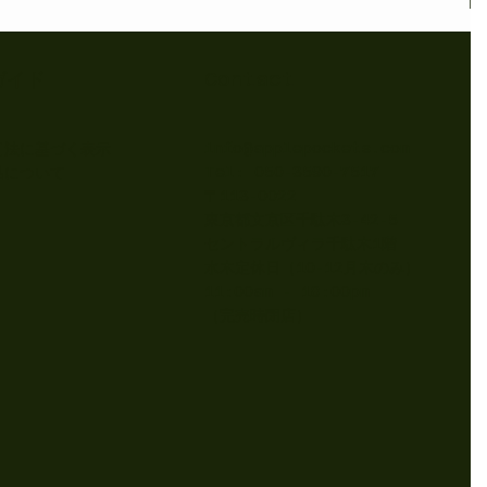
も、 自然の色だけで華やかに仕上がる のが最大の魅力。
e Pocketsのパイでも、 赤色の果肉がそのまま“アクセン
なって、 見た目にキュンと
ガイド
Contact
info@applepockets.com
引法に基づく表示
Tel: 050-3590-7517
品について
〒113-0022
東京都文京区千駄木3-42-5
セントラルヴィラ千駄木1階
水木定休日（10-12月木のみ）
11:00am - 18:00pm
​（完売時閉店）