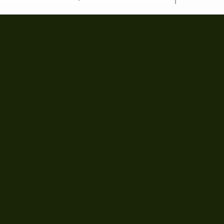
たとき
Appl
ト”に
Follow
Links
ご利用
Instagram
特定商取
X
y
配送・返
LINE
FAQ
ia
tore