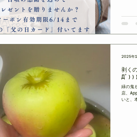
す✨ 
な香り
います☺
玉 ・
――――
実はAp
です。
限定ク
2025年
剥くの
Дﾟ))
緑の鬼も
店、Ap
いと、
いしな
さって
現場的
かジョ
（Cha