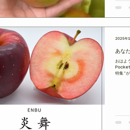
した(´
カルヴィ
いうこ
実：カ
シエがS
に下処
だから
2025年
あな
おはよう
Pock
特集”
多かっ
の上が
んごと
ごの総
で“普
以前か
／炎舞
ってきま
色 カ